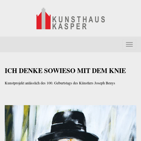
Skip
to
content
Atelier, Werkstatt und Produzenten-Galerie
T
o
g
ICH DENKE SOWIESO MIT DEM KNIE
g
l
Kunstprojekt anlässlich des 100. Geburtstags des Künstlers Joseph Beuys
e
n
a
v
i
g
a
t