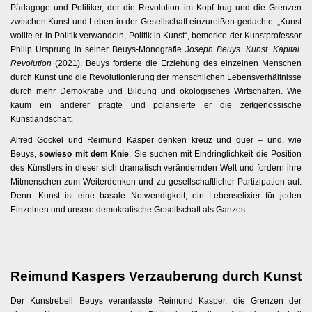
Pädagoge und Politiker, der die Revolution im Kopf trug und die Grenzen
zwischen Kunst und Leben in der Gesellschaft einzureißen gedachte. „Kunst
wollte er in Politik verwandeln, Politik in Kunst“, bemerkte der Kunstprofessor
Philip Ursprung in seiner Beuys-Monografie
Joseph Beuys. Kunst. Kapital.
Revolution
(2021). Beuys forderte die Erziehung des einzelnen Menschen
durch Kunst und die Revolutionierung der menschlichen Lebensverhältnisse
durch mehr Demokratie und Bildung und ökologisches Wirtschaften. Wie
kaum ein anderer prägte und polarisierte er die zeitgenössische
Kunstlandschaft.
Alfred Gockel und Reimund Kasper denken kreuz und quer – und, wie
Beuys,
sowieso mit dem Knie
. Sie suchen mit Eindringlichkeit die Position
des Künstlers in dieser sich dramatisch verändernden Welt und fordern ihre
Mitmenschen zum Weiterdenken und zu gesellschaftlicher Partizipation auf.
Denn: Kunst ist eine basale Notwendigkeit, ein Lebenselixier für jeden
Einzelnen und unsere demokratische Gesellschaft als Ganzes
Reimund Kaspers Verzauberung durch Kunst
Der Kunstrebell Beuys veranlasste Reimund Kasper, die Grenzen der