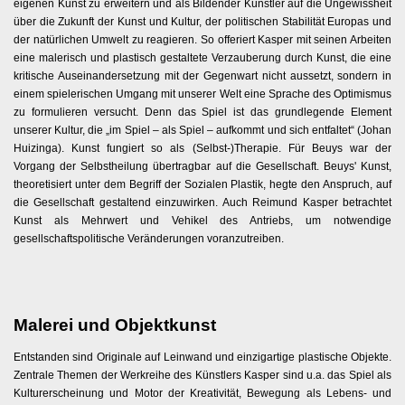
eigenen Kunst zu erweitern und als Bildender Künstler auf die Ungewissheit
über die Zukunft der Kunst und Kultur, der politischen Stabilität Europas und
der natürlichen Umwelt zu reagieren. So offeriert Kasper mit seinen Arbeiten
eine malerisch und plastisch gestaltete Verzauberung durch Kunst, die eine
kritische Auseinandersetzung mit der Gegenwart nicht aussetzt, sondern in
einem spielerischen Umgang mit unserer Welt eine Sprache des Optimismus
zu formulieren versucht. Denn das Spiel ist das grundlegende Element
unserer Kultur, die „im Spiel – als Spiel – aufkommt und sich entfaltet“ (Johan
Huizinga). Kunst fungiert so als (Selbst-)Therapie. Für Beuys war der
Vorgang der Selbstheilung übertragbar auf die Gesellschaft. Beuys' Kunst,
theoretisiert unter dem Begriff der Sozialen Plastik, hegte den Anspruch, auf
die Gesellschaft gestaltend einzuwirken. Auch Reimund Kasper betrachtet
Kunst als Mehrwert und Vehikel des Antriebs, um notwendige
gesellschaftspolitische Veränderungen voranzutreiben.
Malerei und Objektkunst
Entstanden sind Originale auf Leinwand und einzigartige plastische Objekte.
Zentrale Themen der Werkreihe des Künstlers Kasper sind u.a. das Spiel als
Kulturerscheinung und Motor der Kreativität, Bewegung als Lebens- und