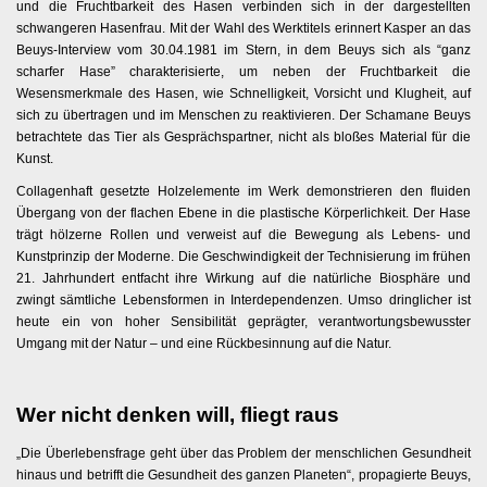
und die Fruchtbarkeit des Hasen verbinden sich in der dargestellten
schwangeren Hasenfrau. Mit der Wahl des Werktitels erinnert Kasper an das
Beuys-Interview vom 30.04.1981 im Stern, in dem Beuys sich als “ganz
scharfer Hase” charakterisierte, um neben der Fruchtbarkeit die
Wesensmerkmale des Hasen, wie Schnelligkeit, Vorsicht und Klugheit, auf
sich zu übertragen und im Menschen zu reaktivieren. Der Schamane Beuys
betrachtete das Tier als Gesprächspartner, nicht als bloßes Material für die
Kunst.
Collagenhaft gesetzte Holzelemente im Werk demonstrieren den fluiden
Übergang von der flachen Ebene in die plastische Körperlichkeit. Der Hase
trägt hölzerne Rollen und verweist auf die Bewegung als Lebens- und
Kunstprinzip der Moderne. Die Geschwindigkeit der Technisierung im frühen
21. Jahrhundert entfacht ihre Wirkung auf die natürliche Biosphäre und
zwingt sämtliche Lebensformen in Interdependenzen. Umso dringlicher ist
heute ein von hoher Sensibilität geprägter, verantwortungsbewusster
Umgang mit der Natur – und eine Rückbesinnung auf die Natur.
Wer nicht denken will, fliegt raus
„Die Überlebensfrage geht über das Problem der menschlichen Gesundheit
hinaus und betrifft die Gesundheit des ganzen Planeten“, propagierte Beuys,