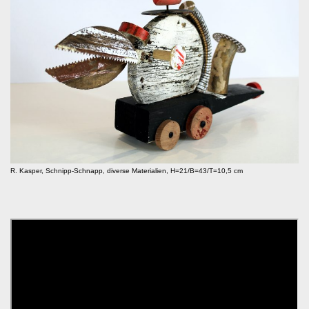
R. Kasper, Schnipp-Schnapp, diverse Materialien, H=21/B=43/T=10,5 cm