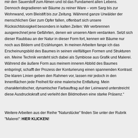
mir den Sauerstoff zum Atmen und ist das Fundament allen Lebens.
Dennoch degradieren wir Bäume zu reiner Ware – vom Sarg bis zur
Wohnwand, vom Bleistift bis zur Zeitung. Während ganze Urwälder der
menschlichen Gier zum Opfer fallen, offenbart sich unsere
Rücksichtslosigkeit besonders in kalten Zeiten: Wir verbrennen
ausgerechnet jene Gefährten, denen wir unseren Atem verdanken. Setzt sich
dieser Raubbau an der Natur in dieser Form fort, kennen wir Bäume nur
noch aus Bildern und Erzählungen. In meinen Arbeiten fange ich das
Erscheinungsbild des Baumes in seinen vielfältigen Formen und Strukturen
ein. Meine Technik versteht sich dabei als Symbiose aus Grafik und Malerei.
Während die äußere Form aus meinem inneren Abbild des Baumes
entspringt, schafft der Prozess der Konturierung einen spannenden Kontrast:
Die klaren Linien geben den Rahmen vor, lassen mir jedoch in den
Innenflächen jede Freiheit für eine malerische Entfaltung. Mein
charakteristischer, dynamischer Farbauftrag auf der Leinwand unterstreicht
diese Ausdruckskraft und verleiht den Bildmotiven eine starke Präsenz.“
Weitere Arbeiten aus der Reihe "Naturstücke" finden Sie unter der Rubrik
"Malerei":
HIER KLICKEN!