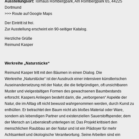
Ausstellungsort:
Torhaus Rombergpark, Am Rombergpark 65, 44225
Dortmund
>>>
Route auf Google Maps
Der Eintritt ist frei.
Zur Ausstellung erscheint ein 90-seitiger Katalog.
Herzliche Grüße
Reimund Kasper
Werkreihe „Naturstücke“
Reimund Kasper tritt mit den Bäumen in einen Dialog. Die
Werkreihe „Naturstücke“ ist der Ausdruck einer intensiven künstlerischen
Auseinandersetzung mit der Natur, die die tiefgründigen, oft unsichtbaren
Muster und vielgestaltigen Formen des gewachsenen Baumbestands
erforscht. Kaspers Anliegen besteht darin, die „verborgenen“ Aspekte der
Natur, die im Alltag oft nicht bewusst wahrgenommen werden, durch Kunst zu
enthüllen. Er betrachtet den Baum nicht als bloßes Material oder Ware,
sondern als lebendigen Partner und existenziellen Sauerstoffspender, dem
der Mensch an Lebenskraft unterlegen ist. Das Projekt kritisiert den
menschlichen Raubbau an der Natur und ist ein Plädoyer für mehr
Achtsamkeit und ökologische Verantwortung. Seine Arbeiten sind ein