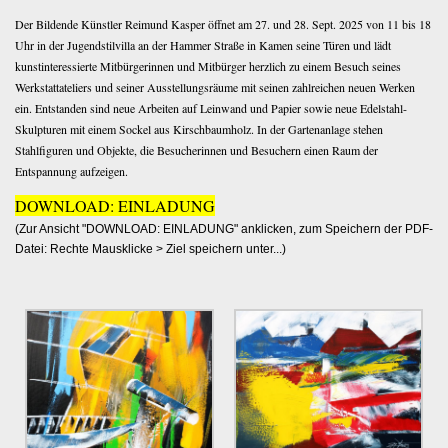
i
Der Bildende Künstler Reimund Kasper öffnet am 27. und 28. Sept. 2025 von 11 bis 18
o
Uhr in der Jugendstilvilla an der Hammer Straße in Kamen seine Türen und lädt
kunstinteressierte Mitbürgerinnen und Mitbürger herzlich zu einem Besuch seines
n
Werkstattateliers und seiner Ausstellungsräume mit seinen zahlreichen neuen Werken
ein. Entstanden sind neue Arbeiten auf Leinwand und Papier sowie neue Edelstahl-
Skulpturen mit einem Sockel aus Kirschbaumholz. In der Gartenanlage stehen
Stahlfiguren und Objekte, die Besucherinnen und Besuchern einen Raum der
Entspannung aufzeigen.
DOWNLOAD: EINLADUNG
(Zur Ansicht "DOWNLOAD: EINLADUNG" anklicken, zum Speichern der PDF-
Datei: Rechte Mausklicke > Ziel speichern unter...)