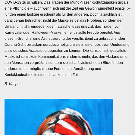
COVID-19 zu schützen. Das Tragen der Mund-Nasen-Schutzmasken gilt als
eine Pflicht, die – auch wenn sich mit der Zeit ein Gewöhnungeffekt einstellt –
für den einen lästiger erscheint als für den anderen. Doch tatsächlich ist,
ganz genau betrachtet, nicht die Maske selbst das Problem, sondern der
Umgang mit ihr, eingedenk der Tatsache, dass uns z.B. das Tragen von
Karnevals- oder Halloween-Masken eine lustvolle Freude bereitet. Aus
diesem Grund ist eine Ästhetisierung der verpflichtend zu gebrauchenden
Corona-Schutzmasken geradezu nötig, um sie in einer positiven Umdeutung
als modisches Accessoire begreifen zu können. Die künstlerisch gestaltete
Maske ist somit kein Kommunikationshindernis mehr, das den Abstand unter
den Menschen vergrößert, sondern sie schärft vielmehr den Blick für den
anderen und ermöglicht neue Formen der Annäherung und
Kontaktaufnahme in einer distanzreichen Zeit.
R. Kasper