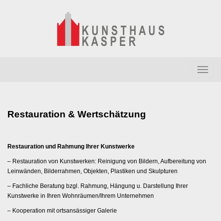
Skip
to
content
Atelier, Werkstatt und Produzenten-Galerie
T
o
g
g
Restauration & Wertschätzung
l
e
n
Restauration und Rahmung Ihrer Kunstwerke
a
– Restauration von Kunstwerken: Reinigung von Bildern, Aufbereitung von
v
Leinwänden, Bilderrahmen, Objekten, Plastiken und Skulpturen
i
– Fachliche Beratung bzgl. Rahmung, Hängung u. Darstellung Ihrer
g
Kunstwerke in Ihren Wohnräumen/Ihrem Unternehmen
a
– Kooperation mit ortsansässiger Galerie
t